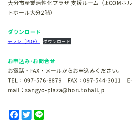
大分市産業活性化プラザ 支援ルーム（J:COMホル
トホール大分2階）
ダウンロード
チラシ（PDF）
ダウンロード
お申込み･お問合せ
お電話・FAX・メールからお申込みください。
TEL：097-576-8879 FAX：097-544-3011 E-
mail：sangyo-plaza@horutohall.jp
F
T
Li
a
w
n
c
it
e