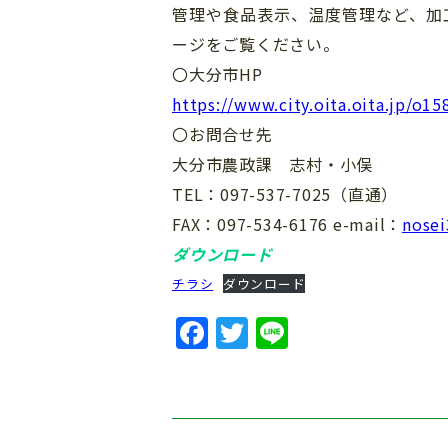
管理や食品表示、温度管理など、加
ージをご覧ください。
〇大分市HP
https://www.city.oita.oita.jp/o1
〇お問合せ先
大分市農政課 志村・小俣
TEL：097-537-7025（直通）
FAX：097-534-6176 e-mail：
nosei
ダウンロード
チラシ
ダウンロード
F
T
Li
a
w
n
c
it
e
e
te