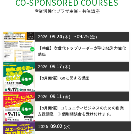
CO-SPONSORED COURSES
産業活性化プラザ主催・共催講座
09.24
~09.25
2026
(木)
(金)
【共催】次世代トップリーダーが学ぶ経営力強化
講座
09.17
2026
(木)
【9月開催】GXに関する講座
募集中
09.11
2026
(金)
【9月開催】コミュニティビジネスのための創業
募集中
支援講座 ※個別相談会を受け付けます。
09.02
2026
(水)